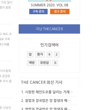
 가장 많이
SUMMER 2020. VOL.08
콩의 종류
구독 문의
광고 문의
지난 THECANCER
고 해도 과
제로 주목
콜레스테롤
인기검색어
암
환자
9
2
예방
유방암
8
 이즈음에
량 공급원
후 우리 몸
THE CANCER 최신 기사
1.
시원한 해안도로를 달리는 거제…
2.
쌀밥과 잡곡밥은 암 발생과 예…
명한 선승인
3.
쌀밥과 잡곡밥은 암 발생과 예…