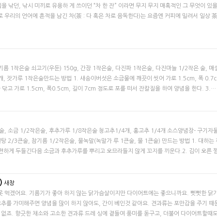
 낚던, 낚시 미끼로 유용하 게 쓰이던 “차 한 잔” 이라면 무지 무지 매혹적인 그 무엇이 있을
으로 우리의 언어에 흔적을 남긴 차(茶 : 다 혹은 차로 음독한다)는 요즘엔 커피에 밀려서 일상
기름 1작은술 쇠고기(우둔) 150g, 간장 1작은술, 다진파 1작은술, 다진마늘 1/2작은 술, 매
개, 잣가루 1작은술만드는 방법 1. 새송이버섯은 소금물에 깨끗이 씻어 가로 1.5cm, 폭 0.7c
고 가로 1.5cm, 폭0.5cm, 길이 7cm 정도로 포를 떠서 잔칼질을 하여 양념을 한다. 3.…
은술, 소금 1/2작은술, 후추가루 1/8작은술 청고추1/4개, 홍고추 1/4개 소스양념장- 구기자물
설탕 2/3큰술, 참기름 1/2작은술, 물녹말(녹말가 루 1큰술, 물 1큰술) 만드는 방법 ​1. 대하는
편편하게 두들긴다음 소금과 후추가루를 뿌리고 오므라들지 않게 꼬지를 끼운다.2. 김이 오른 
)
새창
못 먹겠어요. 기름기가 좋아 하지 않는 닭가슴살이지만 다이어트에는 좋으니까요. 뻣뻣한 닭
고추를 가미해주면 양념을 많이 하지 않아도, 간이 베인것 같아요. 견과류는 포만감을 주기 때
 없죠. 향긋한 채소와 고소한 견과류 드레 싱에 곁들여 풍미를 돋구고, 더불어 다이어트할때도