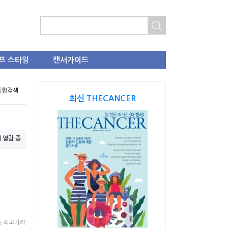
프 스타일
캔서가이드
 통합검색
최신 THECANCER
지 열람 중
는 쇠고기라