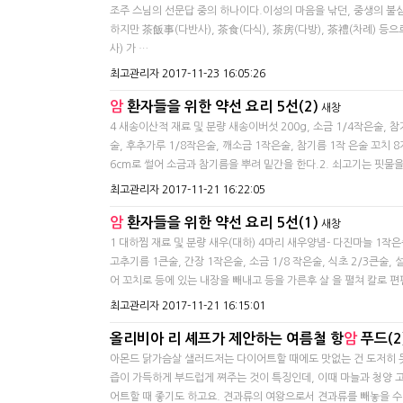
조주 스님의 선문답 중의 하나이다.이성의 마음을 낚던, 중생의 불심을
하지만 茶飯事(다반사), 茶食(다식), 茶房(다방), 茶禮(차례) 등
사) 가 …
최고관리자
2017-11-23 16:05:26
암
환자들을 위한 약선 요리 5선(2)
새창
4 새송이산적 재료 및 분량 새송이버섯 200g, 소금 1/4작은술, 참
술, 후추가루 1/8작은술, 깨소금 1작은술, 참기름 1작 은술 꼬치 8
6cm로 썰어 소금과 참기름을 뿌려 밑간을 한다.2. 쇠고기는 핏물을 닦
최고관리자
2017-11-21 16:22:05
암
환자들을 위한 약선 요리 5선(1)
새창
​1 대하찜 ​재료 및 분량 새우(대하) 4마리 새우양념- 다진마늘 1작
고추기름 1큰술, 간장 1작은술, 소금 1/8 작은술, 식초 2/3큰술, 
어 꼬치로 등에 있는 내장을 빼내고 등을 가른후 살 을 펼쳐 칼로 
최고관리자
2017-11-21 16:15:01
올리비아 리 셰프가 제안하는 여름철 항
암
푸드(2
아몬드 닭가슴살 샐러드​저는 다이어트할 때에도 맛없는 건 도저히 
즙이 가득하게 부드럽게 쪄주는 것이 특징인데, 이때 마늘과 청양 
어트할 때 좋기도 하고요. 견과류의 여왕으로서 견과류를 빼놓을 수