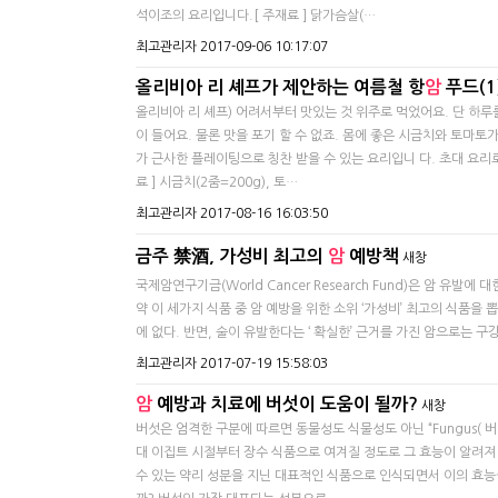
석이조의 요리입니다.​[ 주재료 ] 닭가슴살(…
최고관리자
2017-09-06 10:17:07
올리비아 리 셰프가 제안하는 여름철 항
암
푸드(1
올리비아 리 셰프) 어려서부터 맛있는 것 위주로 먹었어요. 단 하루
이 들어요. 물론 맛을 포기 할 수 없죠. 몸에 좋은 시금치와 토마토
가 근사한 플레이팅으로 칭찬 받을 수 있는 요리입니 다. 초대 요
료 ] 시금치(2줌=200g), 토…
최고관리자
2017-08-16 16:03:50
금주 禁酒, 가성비 최고의
암
예방책
새창
​국제암연구기금(World Cancer Research Fund)은 암 유
약 이 세가지 식품 중 암 예방을 위한 소위 ‘가성비’ 최고의 식품을
에 없다. 반면, 술이 유발한다는 ‘ 확실한’ 근거를 가진 암으로는 구강
최고관리자
2017-07-19 15:58:03
암
예방과 치료에 버섯이 도움이 될까?
새창
​버섯은 엄격한 구분에 따르면 동물성도 식물성도 아닌 “Fungus(
대 이집트 시절부터 장수 식품으로 여겨질 정도로 그 효능이 알려져
수 있는 약리 성분을 지닌 대표적인 식품으로 인식되면서 이의 효능