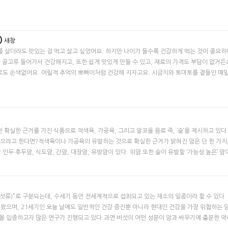
)
새창
를 살더라도 맛있는 걸 먹고 살고 싶었어요. 하지만 나이가 들수록 건강하게 먹는 것이 중요
가 골고루 들어가서 건강해지고, 또한 쉽게 맛있게 만들 수 있고, 재료의 가격도 부담이 없거든
리로도 손색없어요. 어릴적 추억의 뽀빠이처럼 건강해 지자고요. 시금치와 토마토를 곁들인 메밀
발에 대한 확실한 근거를 가진 식품으로 적색육, 가공육, 그리고 알코올 음료 즉, ‘술’을 제시하고 있다
 뽑으라고 한다면?​적색육이나 가공육의 유발하는 것으로 확실한 근거가 밝혀진 암은 단 한 가지
·인두·후두암, 식도암, 간암, 대장암, 유방암이 있다. 위암 또한 술이 유발할 ‘가능성 높은’ 암
 버섯류)”로 구분되는데, 수세기 동안 전세계적으로 섭취되고 있는 채소의 일종이라 할 수 있다.
 왔으며, 21세기인 오늘 날에도 일반적인 건강 증진뿐 아니라 현대인 건강을 가장 위협하는 
을 입증하고자 많은 연구가 진행되고 있다.과연 버섯의 어떤 성분이 암과 싸우기에 충분한 약