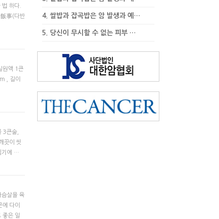
 법 하다.
4.
쌀밥과 잡곡밥은 암 발생과 예…
 茶飯事(다반
5.
당신이 무시할 수 없는 피부 …
실원액 1큰
m , 길이
 3큰술,
 깨끗이 씻
찜기에 …
가슴살을 육
문에 다이
 좋은 일