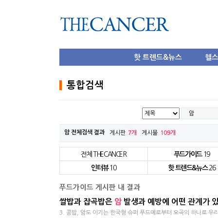
핫 트렌드&뉴스
헬
통합검색
암 전체검색 결과
게시판
7개
게시물
109개
전체 THECANCER
푸드가이드
19
인터뷰
10
핫 트렌드&뉴스
26
푸드가이드 게시판 내 결과
쌀밥과 잡곡밥은
암
발생과 예방에 어떤 관계가 
3. 콩밥, 암도 이기는 한국형 슈 퍼 푸드예로부터 오곡의 하나로 