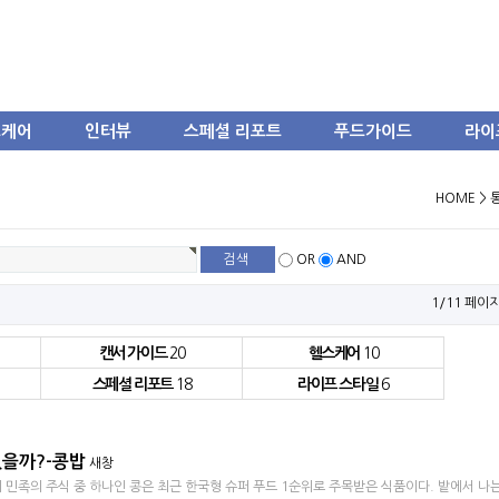
스케어
인터뷰
스페셜 리포트
푸드가이드
라이
HOME >
OR
AND
1/11 페이
캔서 가이드
20
헬스케어
10
스페셜 리포트
18
라이프 스타일
6
있을까?-콩밥
새창
우리 민족의 주식 중 하나인 콩은 최근 한국형 슈퍼 푸드 1순위로 주목받은 식품이다. 밭에서 나