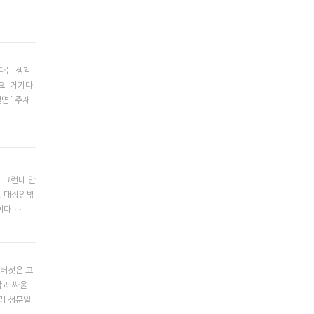
하다는 생각
요. 거기다
면[ 주재
. 그런데 만
, 대장암밖
이다.…
 버섯은 고
암과 싸울
리 성분일