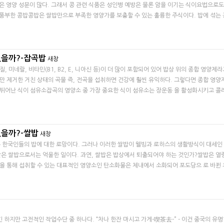
은 영양 성분이 많다. 그래서 콩 관련 식품은 성인병 예방은 물론 암을 이기는 식이요법으로도
 풍부한 콩밥콩밥은 쌀밥만으로 부족한 영양가를 보충할 수 있는 훌륭한 주식이다. 밥에 섞는 
있을까?-잡곡밥
새창
미네랄, 비타민(B1, B2, E, 니아신 등)이 더 많이 포함되어 있어 밥상 위의 종합 영양제라
만 제거한 거친 상태의 곡물 즉, 전곡을 섭취하면 건강에 훨씬 유익하다. 그렇다면 종합 영양
 뛰어난 식이 섬유소잡곡의 영양소 중 가장 중요한 식이 섬유소는 장운동 을 활성화시키고 
있을까?-쌀밥
새창
밥은 한국인들의 밥에 대한 로망이다. 그러나 이러한 쌀밥이 웰빙과 로하스의 생활방식이 대세인
받은 쌀밥으로서는 억울한 일이다. 과연, 쌀밥은 밥상에서 퇴출되어야 하는 것인가?쌀밥은 열
을 통해 섭취할 수 있는 대표적인 영양소인 탄소화물은 체내에서 소화되어 포도당으 로 바뀐 
긴 하지만 고전적인 작업수단 중 하나다. “차나 한잔 마시고 가게-喫茶去-” - 이건 중국의 유