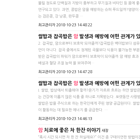
불릴 정도로 단백질과 지방이 풍부하고 무기질과 비타민 등 몸에 좋
연구되고 있다. 과연, 콩밥은 암을 예방하는 슈퍼 푸드일까?영양이
는 검은콩, 강 낭콩, 완두콩 …
최고관리자
2018-10-23 14:48:22
쌀밥과 잡곡밥은
암
발생과 예방에 어떤 관계가 
2. 잡곡밥, 암으로부터 보호막 되어줄까?잡곡밥은 백미밥보다 섬유질, 
언이 아니다. 잡곡 중에서도 정제된 곡물보다 식용이 불가능한 부분
받은 잡곡밥의 파워가 암으로부터 보호막이 되어줄까.암 예방 효과
배설과 혈당 조절 능력 을 보여주며…
최고관리자
2018-10-23 14:47:28
쌀밥과 잡곡밥은
암
발생과 예방에 어떤 관계가 
I. 쌀밥, 밥상에서 퇴출해야 할까?윤기가 자르르 흐르는 하얀 쌀
는 건강에 이롭지 않은 식품 중 하나로 지목받는다. 오랫동안 사랑
쌀밥은 밥을 주식으로 하는 한국인에게 주된 영양 공급원이다. 쌀밥
이 활동하는 데 필요한 에너지 를 공급한다. …
최고관리자
2018-10-23 14:46:13
암
치료에 좋은 차 한잔 이야기
새창
“혹시 시간 되시면 차 한 잔 하실래요?” 이건 좀 구태의연한 방법이